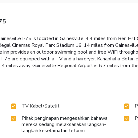
-75
nesville I-75 is located in Gainesville, 4.4 miles from Ben Hill 
m Regal Cinemas Royal Park Stadium 16, 14 miles from Gainesvi
he inn provides an outdoor swimming pool and free WiFi throughou
e I-75 are equipped with a TV and a hairdryer. Kanaphaha Botanic
 miles away. Gainesville Regional Airport is 8.7 miles from the
TV Kabel/Satelit
P
Pihak penginapan mengesahkan bahawa
P
mereka sedang melaksanakan langkah-
langkah keselamatan tetamu