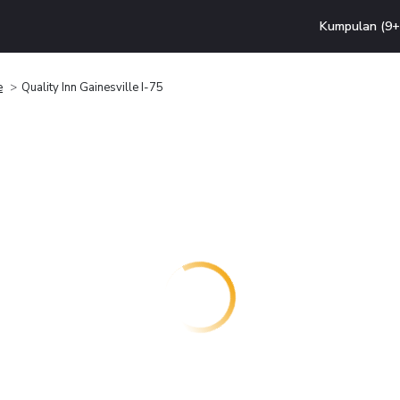
Kumpulan (9+ 
e
Quality Inn Gainesville I-75