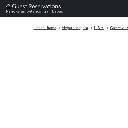
Rangkaian pelancongan bebas
Laman Utama
Negara-negara
U.S.A.
Gainesvill