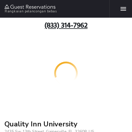
Rangkaian pelancongan bebas
(833) 314-7962
Quality Inn University
2435 Sw 13th Street, Gainesville, FL, 32608, US