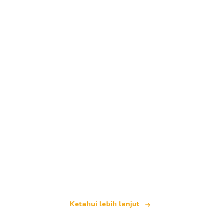
Kami merupakan rangkaian pelancongan bebas
yang menawarkan lebih 100,000 hotel di seluruh
dunia
Ketahui lebih lanjut