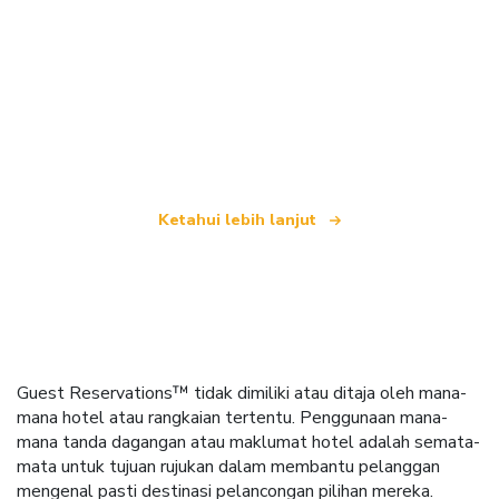
Kami merupakan rangkaian pelancongan bebas
yang menawarkan lebih 100,000 hotel di seluruh
dunia
Ketahui lebih lanjut
Guest Reservations™ tidak dimiliki atau ditaja oleh mana-
mana hotel atau rangkaian tertentu. Penggunaan mana-
mana tanda dagangan atau maklumat hotel adalah semata-
mata untuk tujuan rujukan dalam membantu pelanggan
mengenal pasti destinasi pelancongan pilihan mereka.