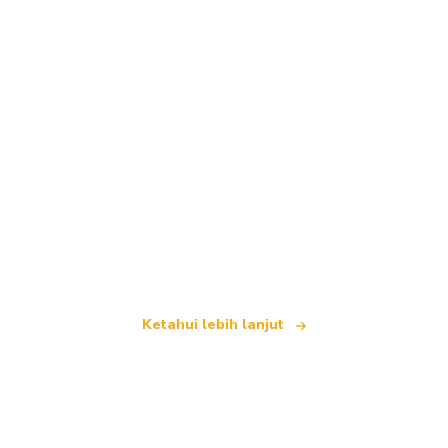
Kami merupakan rangkaian pelancongan bebas
yang menawarkan lebih 100,000 hotel di seluruh
dunia
Ketahui lebih lanjut