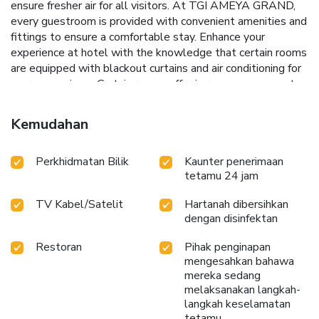
ensure fresher air for all visitors. At TGI AMEYA GRAND,
every guestroom is provided with convenient amenities and
fittings to ensure a comfortable stay. Enhance your
experience at hotel with the knowledge that certain rooms
are equipped with blackout curtains and air conditioning for
your convenience.Certain rooms offer in-room amusement
features such as the cable TV for your enjoyment. In select
rooms at the hotel, bottled water is available for those
Kemudahan
moments when it seems necessary.It is worth noting that
certain guest bathrooms feature toiletries and towels for
Perkhidmatan Bilik
Kaunter penerimaan
your convenience. At the hotel, an assortment of easily
tetamu 24 jam
accessible and delicious meal choices are available to
satisfy your appetite whenever it strikes. Enjoy an
TV Kabel/Satelit
Hartanah dibersihkan
entertaining evening with your fellow travelers at the
dengan disinfektan
hotel's bar. License Number(s): TGI Ameya Grand
Restoran
Pihak penginapan
mengesahkan bahawa
mereka sedang
melaksanakan langkah-
langkah keselamatan
tetamu