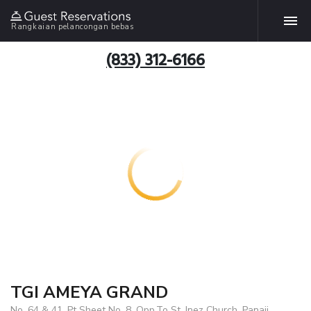
Rangkaian pelancongan bebas
(833) 312-6166
TGI AMEYA GRAND
No. 64 & 41, Pt Sheet No. 8, Opp.To St. Inez Church, Panaji,