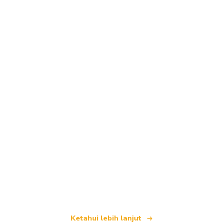
Kami merupakan rangkaian pelancongan bebas
yang menawarkan lebih 100,000 hotel di seluruh
dunia
Ketahui lebih lanjut