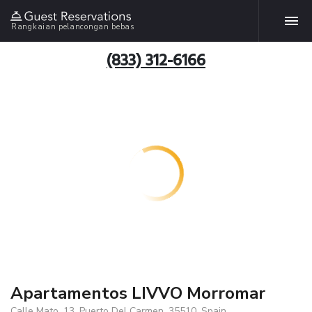
Rangkaian pelancongan bebas
(833) 312-6166
Apartamentos LIVVO Morromar
Calle Mato, 13, Puerto Del Carmen, 35510, Spain