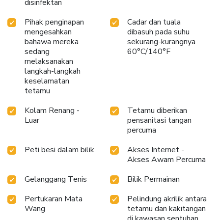
disinfektan
Pihak penginapan
Cadar dan tuala
mengesahkan
dibasuh pada suhu
bahawa mereka
sekurang-kurangnya
sedang
60°C/140°F
melaksanakan
langkah-langkah
keselamatan
tetamu
Kolam Renang -
Tetamu diberikan
Luar
pensanitasi tangan
percuma
Peti besi dalam bilik
Akses Internet -
Akses Awam Percuma
Gelanggang Tenis
Bilik Permainan
Pertukaran Mata
Pelindung akrilik antara
Wang
tetamu dan kakitangan
di kawasan sentuhan