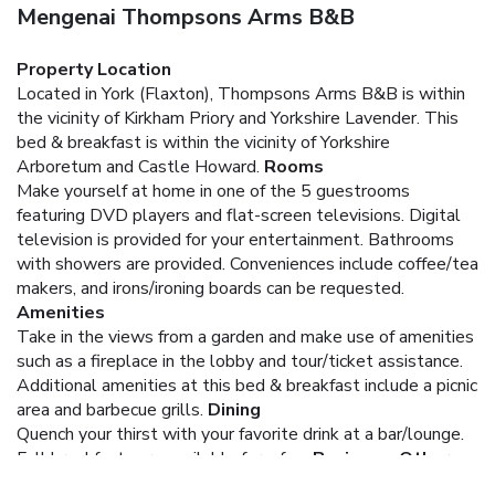
Mengenai Thompsons Arms B&B
Property Location
Located in York (Flaxton), Thompsons Arms B&B is within
the vicinity of Kirkham Priory and Yorkshire Lavender. This
bed & breakfast is within the vicinity of Yorkshire
Arboretum and Castle Howard.
Rooms
Make yourself at home in one of the 5 guestrooms
featuring DVD players and flat-screen televisions. Digital
television is provided for your entertainment. Bathrooms
with showers are provided. Conveniences include coffee/tea
makers, and irons/ironing boards can be requested.
Amenities
Take in the views from a garden and make use of amenities
such as a fireplace in the lobby and tour/ticket assistance.
Additional amenities at this bed & breakfast include a picnic
area and barbecue grills.
Dining
Quench your thirst with your favorite drink at a bar/lounge.
Full breakfasts are available for a fee.
Business, Other
Amenities