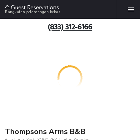
Rangkaian pelancongan bebas
(833) 312-6166
Thompsons Arms B&B
Rice Lane, York, YO60 7PZ, United Kingdom