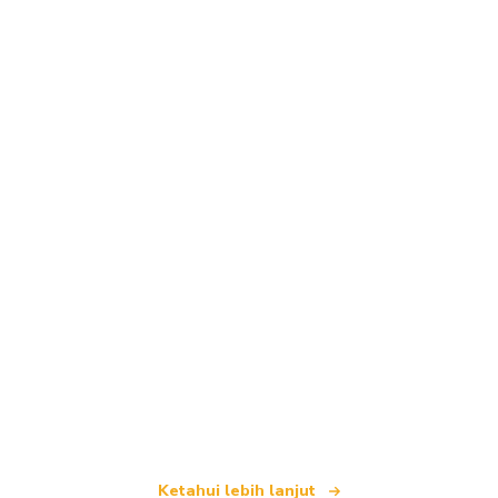
Kami merupakan rangkaian pelancongan bebas
yang menawarkan lebih 100,000 hotel di seluruh
dunia
Ketahui lebih lanjut