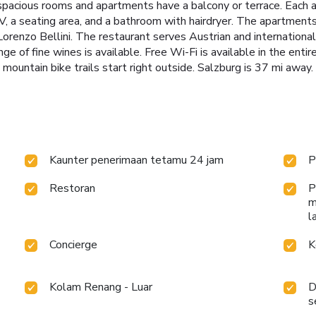
spacious rooms and apartments have a balcony or terrace. Each 
, a seating area, and a bathroom with hairdryer. The apartments
 Lorenzo Bellini. The restaurant serves Austrian and internationa
ge of fine wines is available. Free Wi-Fi is available in the entir
 mountain bike trails start right outside. Salzburg is 37 mi away.
Kaunter penerimaan tetamu 24 jam
P
Restoran
P
m
l
Concierge
K
Kolam Renang - Luar
D
s