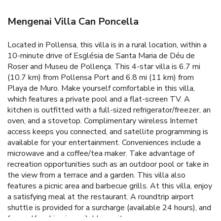
Mengenai Villa Can Poncella
Located in Pollensa, this villa is in a rural location, within a
10-minute drive of Església de Santa Maria de Déu de
Roser and Museu de Pollença. This 4-star villa is 6.7 mi
(10.7 km) from Pollensa Port and 6.8 mi (11 km) from
Playa de Muro. Make yourself comfortable in this villa,
which features a private pool and a flat-screen TV. A
kitchen is outfitted with a full-sized refrigerator/freezer, an
oven, and a stovetop. Complimentary wireless Internet
access keeps you connected, and satellite programming is
available for your entertainment. Conveniences include a
microwave and a coffee/tea maker. Take advantage of
recreation opportunities such as an outdoor pool or take in
the view from a terrace and a garden. This villa also
features a picnic area and barbecue grills. At this villa, enjoy
a satisfying meal at the restaurant. A roundtrip airport
shuttle is provided for a surcharge (available 24 hours), and
free self parking is available onsite.