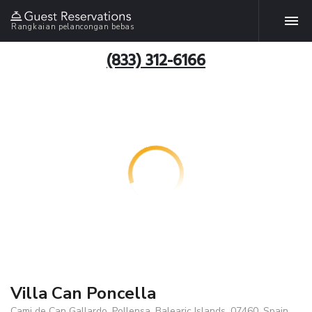
Rangkaian pelancongan bebas
(833) 312-6166
Villa Can Poncella
Cami de Can Gallardo, Pollensa, Balearic Islands, 07460, Spain