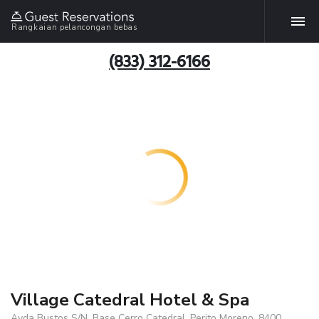
Rangkaian pelancongan bebas
(833) 312-6166
Village Catedral Hotel & Spa
Avda Bustos S/N, Base Cerro Catedral, Perito Moreno, 8400,