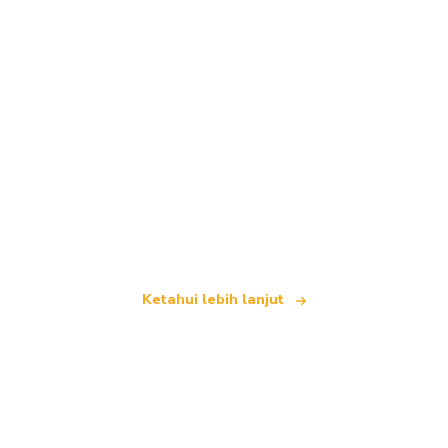
Kami merupakan rangkaian pelancongan bebas
yang menawarkan lebih 100,000 hotel di seluruh
dunia
Ketahui lebih lanjut