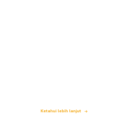
Kami merupakan rangkaian pelancongan bebas
yang menawarkan lebih 100,000 hotel di seluruh
dunia
Ketahui lebih lanjut