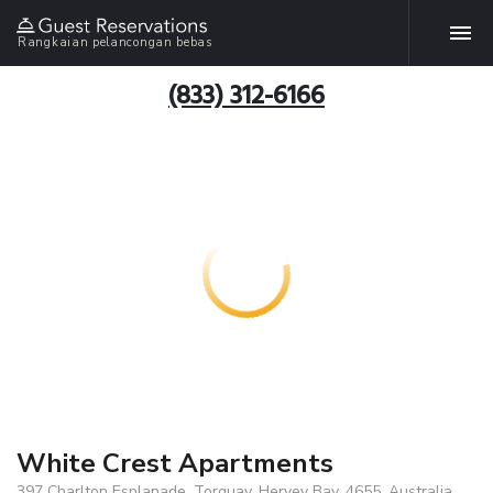
Rangkaian pelancongan bebas
(833) 312-6166
White Crest Apartments
397 Charlton Esplanade, Torquay, Hervey Bay, 4655, Australia