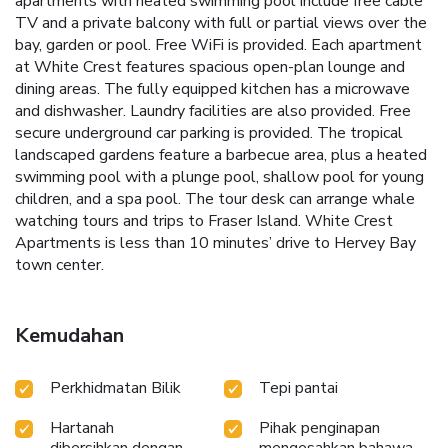
apartments with heated swimming pool include free cable
TV and a private balcony with full or partial views over the
bay, garden or pool. Free WiFi is provided. Each apartment
at White Crest features spacious open-plan lounge and
dining areas. The fully equipped kitchen has a microwave
and dishwasher. Laundry facilities are also provided. Free
secure underground car parking is provided. The tropical
landscaped gardens feature a barbecue area, plus a heated
swimming pool with a plunge pool, shallow pool for young
children, and a spa pool. The tour desk can arrange whale
watching tours and trips to Fraser Island. White Crest
Apartments is less than 10 minutes’ drive to Hervey Bay
town center.
Kemudahan
Perkhidmatan Bilik
Tepi pantai
Hartanah
Pihak penginapan
dibersihkan dengan
mengesahkan bahawa