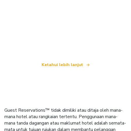
Kami merupakan rangkaian pelancongan bebas
yang menawarkan lebih 100,000 hotel di seluruh
dunia
Ketahui lebih lanjut
Guest Reservations™ tidak dimiliki atau ditaja oleh mana-
mana hotel atau rangkaian tertentu. Penggunaan mana-
mana tanda dagangan atau maklumat hotel adalah semata-
mata untuk tujuan rujukan dalam membantu pelanggan