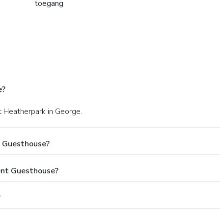
toegang
e?
 Heatherpark in George.
t Guesthouse?
eent Guesthouse?
?