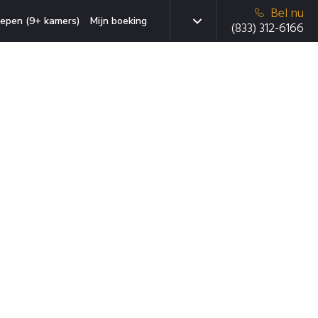
Bel nu
epen (9+ kamers)
Mijn boeking
(833) 312-6166