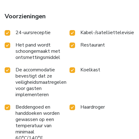
Voorzieningen
24-uursreceptie
Kabel-/satelliettelevisie
Het pand wordt
Restaurant
schoongemaakt met
ontsmettingsmiddel
De accommodatie
Koelkast
bevestigt dat ze
veiligheidsmaatregelen
voor gasten
implementeren
Beddengoed en
Haardroger
handdoeken worden
gewassen op een
temperatuur van
minimaal
60°C/140°F