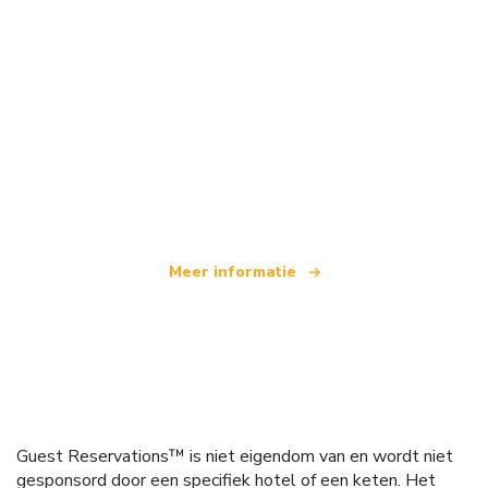
Wij zijn een onafhankelijk reisnetwerk
dat wereldwijd meer dan 100.000 hotels aanbiedt
Meer informatie
Guest Reservations™ is niet eigendom van en wordt niet
gesponsord door een specifiek hotel of een keten. Het