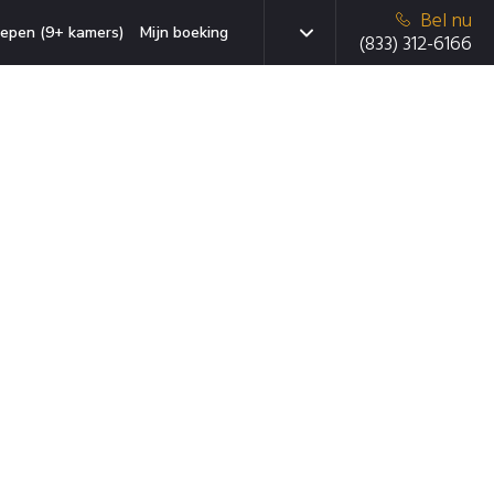
Bel nu
epen (9+ kamers)
Mijn boeking
(833) 312-6166