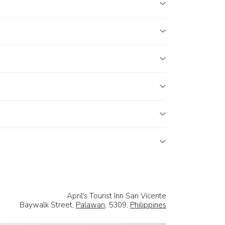
April's Tourist Inn San Vicente
Baywalk Street,
Palawan
, 5309,
Philippines