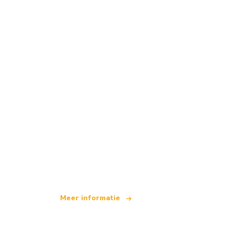
Wij zijn een onafhankelijk reisnetwerk
dat wereldwijd meer dan 100.000 hotel
Meer informatie