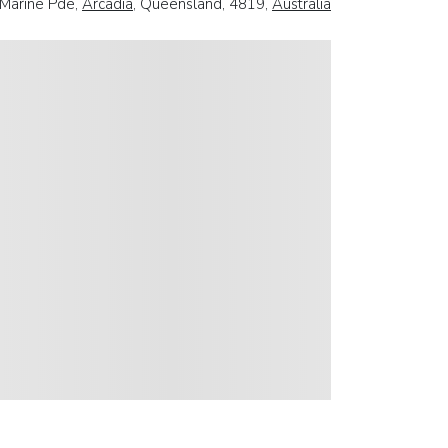
 Marine Pde,
Arcadia
, Queensland, 4819,
Australia