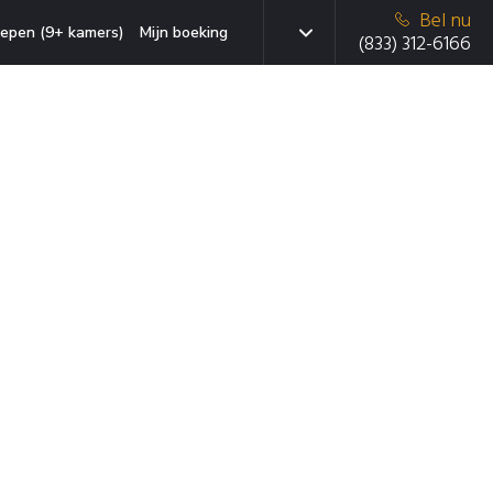
Bel nu
epen (9+ kamers)
Mijn boeking
(833) 312-6166