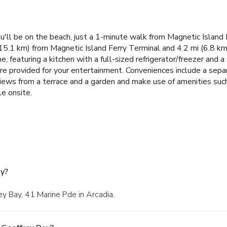
ou'll be on the beach, just a 1-minute walk from Magnetic Islan
(15.1 km) from Magnetic Island Ferry Terminal and 4.2 mi (6.8 
e, featuring a kitchen with a full-sized refrigerator/freezer and a
e provided for your entertainment. Conveniences include a separ
iews from a terrace and a garden and make use of amenities such 
le onsite.
y?
y Bay, 41 Marine Pde in Arcadia.