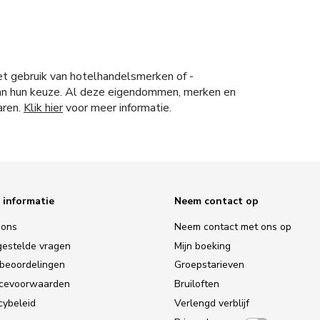
et gebruik van hotelhandelsmerken of -
 van hun keuze. Al deze eigendommen, merken en
aren.
Klik hier
voor meer informatie.
 informatie
Neem contact op
 ons
Neem contact met ons op
gestelde vragen
Mijn boeking
tbeoordelingen
Groepstarieven
icevoorwaarden
Bruiloften
cybeleid
Verlengd verblijf