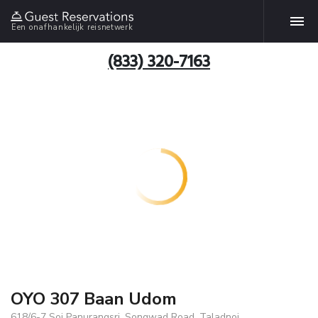
Een onafhankelijk reisnetwerk
(833) 320-7163
OYO 307 Baan Udom
618/6-7 Soi Panurangsri, Songwad Road, Taladnoi,