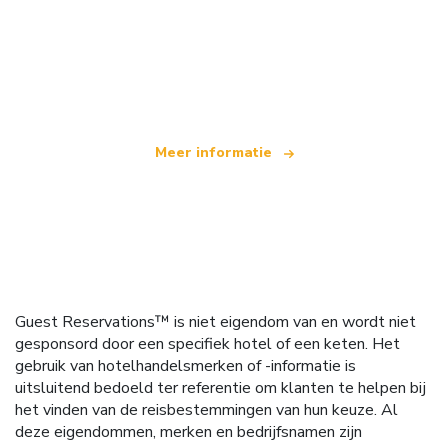
Wij zijn een onafhankelijk reisnetwerk
dat wereldwijd meer dan 100.000 hotels aanbiedt
Meer informatie
Guest Reservations™ is niet eigendom van en wordt niet
gesponsord door een specifiek hotel of een keten. Het
gebruik van hotelhandelsmerken of -informatie is
uitsluitend bedoeld ter referentie om klanten te helpen bij
het vinden van de reisbestemmingen van hun keuze. Al
deze eigendommen, merken en bedrijfsnamen zijn