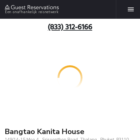
Een onafhankelijk reisnetwerk
(833) 312-6166
Bangtao Kanita House
149/14-15 Moo 4 , Srisoonthon Road, Thalang , Phuket, 83110,