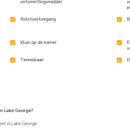
ontsmettingsmiddel
v
i
Rolstoeltoegang
B
Kluis op de kamer
E
v
Tennisbaan
D
m Lake George?
eet in Lake George.