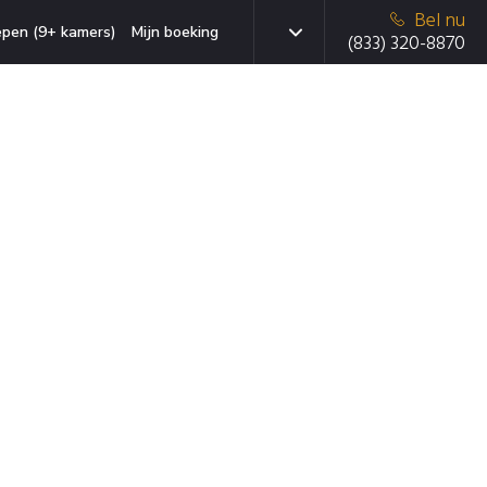
Bel nu
pen (9+ kamers)
Mijn boeking
(833) 320-8870