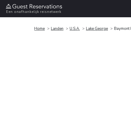
Een onafhankelijk reisnetwerk
Home
Landen
U.S.A.
Lake George
Baymont 