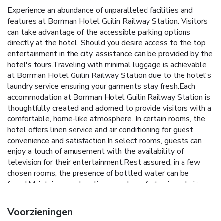
Experience an abundance of unparalleled facilities and
features at Borrman Hotel Guilin Railway Station. Visitors
can take advantage of the accessible parking options
directly at the hotel. Should you desire access to the top
entertainment in the city, assistance can be provided by the
hotel's tours.Traveling with minimal luggage is achievable
at Borrman Hotel Guilin Railway Station due to the hotel's
laundry service ensuring your garments stay fresh.Each
accommodation at Borrman Hotel Guilin Railway Station is
thoughtfully created and adorned to provide visitors with a
comfortable, home-like atmosphere. In certain rooms, the
hotel offers linen service and air conditioning for guest
convenience and satisfaction.In select rooms, guests can
enjoy a touch of amusement with the availability of
television for their entertainment.Rest assured, in a few
chosen rooms, the presence of bottled water can be
found.Maintain your cleanliness and comfort using a hair
dryer and toiletries available in select guest restrooms.
Should you prefer not to venture out for a meal, the
Voorzieningen
enticing culinary choices at hotel are always available for