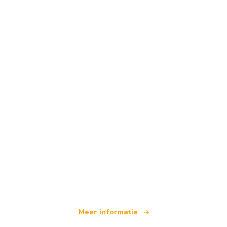
Wij zijn een onafhankelijk reisnetwerk
dat wereldwijd meer dan 100.000 hotels aanbiedt
Meer informatie