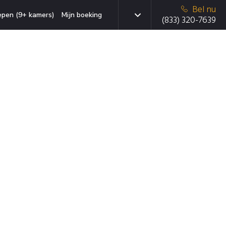
Bel nu
epen (9+ kamers)
Mijn boeking
(833) 320-7639