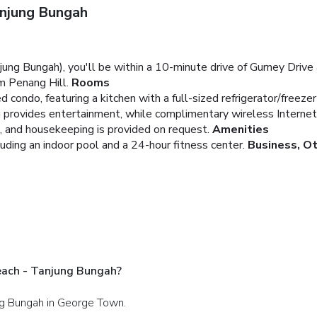
njung Bungah
ng Bungah), you'll be within a 10-minute drive of Gurney Drive 
 Penang Hill.
Rooms
d condo, featuring a kitchen with a full-sized refrigerator/freeze
 provides entertainment, while complimentary wireless Interne
e, and housekeeping is provided on request.
Amenities
uding an indoor pool and a 24-hour fitness center.
Business, O
ach - Tanjung Bungah?
ng Bungah in George Town.