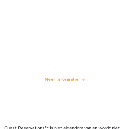
Wij zijn een onafhankelijk reisnetwerk
dat wereldwijd meer dan 100.000 hotels aanbiedt
Meer informatie
Guest Reservations™ is niet eigendom van en wordt niet