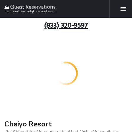
Een onafhankelijk reisnetwerk
(833) 320-9597
Chaiyo Resort
25 / 9 Moo 6, Soi Mungthong - kaokhad, Vichit, Muang Phuket,