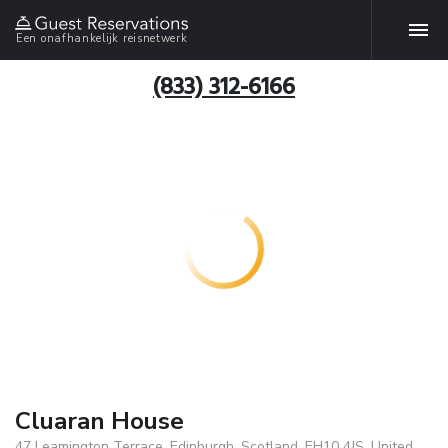
Een onafhankelijk reisnetwerk
(833) 312-6166
Cluaran House
47 Leamington Terrace, Edinburgh, Scotland, EH10 4JS, United