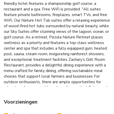
friendly hotel features a championship golf course, a
restaurant and a spa. Free WiFi is provided. "All suites
feature private bathrooms, fireplaces, smart TVs, and free
WiFi. Our Nature Hot Tub suites offer a relaxing experience
of wood-fired hot tubs surrounded by natural beauty, while
our Sky Suites offer stunning views of the lagoon, ocean, or
golf course. As a retreat, Pezula Nature Retreat places
wellness as a priority and features a top-class wellness
center and spa that includes a fully equipped gym, heated
pool, sauna, steam room, invigorating rainforest showers,
and exceptional treatment facilities Zachary’s Grill Room
Restaurant, provides a delightful dining experience with a
menu crafted for family dining, offering sustainable meal
choices that support local farmers and businesses For
outdoor enthusiasts, there are ample opportunities for
adventure, from scenic hikes along the resident Fisherman's
trail to exclusive trips to Noetzie Beach, a private beach on
the Estate." "Central Knysna is is within 15 minutes' drive
Voorzieningen
and George is 43 mi from Pezula Hotel.