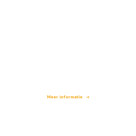
Wij zijn een onafhankelijk reisnetwerk
dat wereldwijd meer dan 100.000 hotels aanbiedt
Meer informatie