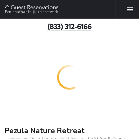
Een onafhankelijk reisnetwerk
(833) 312-6166
Pezula Nature Retreat
Lagoonview Drive, Eastern Head, Knysna, 6570, South Africa