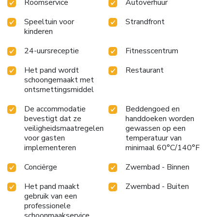
Roomservice
Autoverhuur
Speeltuin voor
Strandfront
kinderen
24-uursreceptie
Fitnesscentrum
Het pand wordt
Restaurant
schoongemaakt met
ontsmettingsmiddel
De accommodatie
Beddengoed en
bevestigt dat ze
handdoeken worden
veiligheidsmaatregelen
gewassen op een
voor gasten
temperatuur van
implementeren
minimaal 60°C/140°F
Conciërge
Zwembad - Binnen
Het pand maakt
Zwembad - Buiten
gebruik van een
professionele
schoonmaakservice