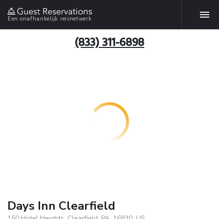
Een onafhankelijk reisnetwerk
(833) 311-6898
Days Inn Clearfield
150 Hotel Heights, Clearfield, PA, 16830, US