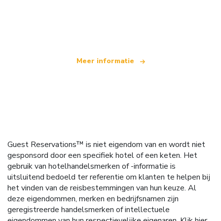
Wij zijn een onafhankelijk reisnetwerk
dat wereldwijd meer dan 100.000 hotels aanbiedt
Meer informatie
Guest Reservations™ is niet eigendom van en wordt niet
gesponsord door een specifiek hotel of een keten. Het
gebruik van hotelhandelsmerken of -informatie is
uitsluitend bedoeld ter referentie om klanten te helpen bij
het vinden van de reisbestemmingen van hun keuze. Al
deze eigendommen, merken en bedrijfsnamen zijn
geregistreerde handelsmerken of intellectuele
eigendommen van hun respectievelijke eigenaren.
Klik hier