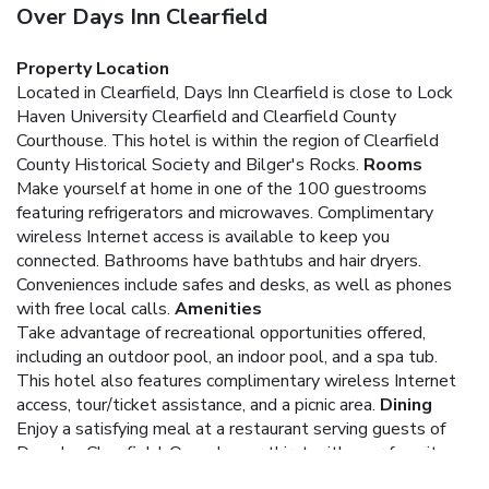
Over Days Inn Clearfield
Property Location
Located in Clearfield, Days Inn Clearfield is close to Lock
Haven University Clearfield and Clearfield County
Courthouse. This hotel is within the region of Clearfield
County Historical Society and Bilger's Rocks.
Rooms
Make yourself at home in one of the 100 guestrooms
featuring refrigerators and microwaves. Complimentary
wireless Internet access is available to keep you
connected. Bathrooms have bathtubs and hair dryers.
Conveniences include safes and desks, as well as phones
with free local calls.
Amenities
Take advantage of recreational opportunities offered,
including an outdoor pool, an indoor pool, and a spa tub.
This hotel also features complimentary wireless Internet
access, tour/ticket assistance, and a picnic area.
Dining
Enjoy a satisfying meal at a restaurant serving guests of
Days Inn Clearfield. Quench your thirst with your favorite
drink at a bar/lounge.
Business, Other Amenities