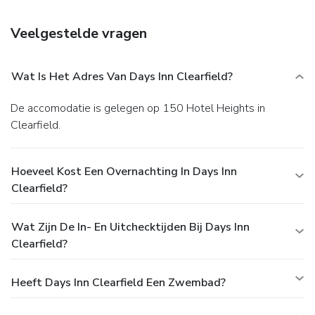
Featured amenities include a business center, a 24-hour
front desk, and multilingual staff. Free valet parking is
Veelgestelde vragen
available onsite.
Wat Is Het Adres Van Days Inn Clearfield?
De accomodatie is gelegen op 150 Hotel Heights in
Clearfield.
Hoeveel Kost Een Overnachting In Days Inn
Clearfield?
Wat Zijn De In- En Uitchecktijden Bij Days Inn
Clearfield?
Heeft Days Inn Clearfield Een Zwembad?