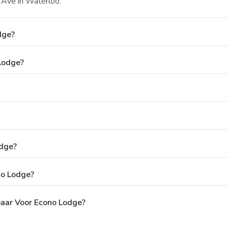
 Ave in Waterloo.
dge?
 Lodge?
odge?
no Lodge?
baar Voor Econo Lodge?