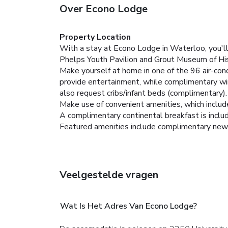
Over Econo Lodge
Property Location
With a stay at Econo Lodge in Waterloo, you'll 
Phelps Youth Pavilion and Grout Museum of His
Make yourself at home in one of the 96 air-con
provide entertainment, while complimentary wir
also request cribs/infant beds (complimentary).
Make use of convenient amenities, which inclu
A complimentary continental breakfast is inclu
Featured amenities include complimentary newspap
Veelgestelde vragen
Wat Is Het Adres Van Econo Lodge?