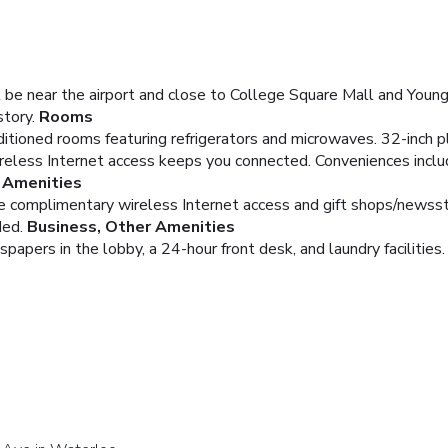
be near the airport and close to College Square Mall and Young 
tory.
Rooms
ditioned rooms featuring refrigerators and microwaves. 32-inch 
eless Internet access keeps you connected. Conveniences includ
Amenities
de complimentary wireless Internet access and gift shops/newss
ded.
Business, Other Amenities
ers in the lobby, a 24-hour front desk, and laundry facilities. F