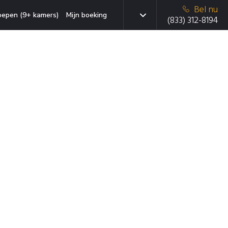
Bel nu
oepen (9+ kamers)
Mijn boeking
(833) 312-8194