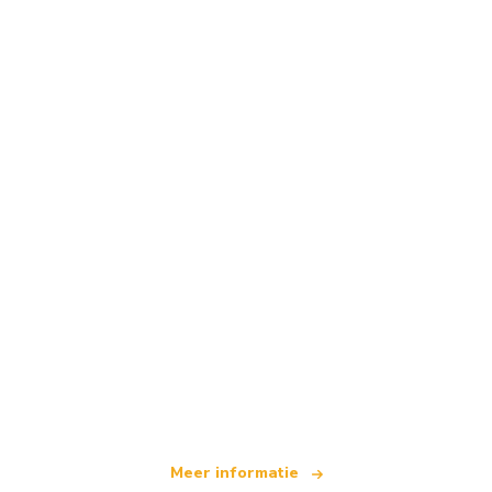
Wij zijn een onafhankelijk reisnetwerk
dat wereldwijd meer dan 100.000 hotels aanbiedt
Meer informatie