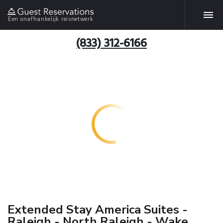
Een onafhankelijk reisnetwerk
(833) 312-6166
Extended Stay America Suites -
Raleigh - North Raleigh - Wake