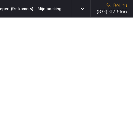
Bel nu
epen (9+ kamers)
Mijn boeking
(833) 312-6166