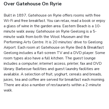
Over Gatehouse On Ryrie
Built in 1897, Gatehouse on Ryrie offers rooms with free
Wi-Fi and free breakfast. You can relax, read a book or enjoy
a glass of wine in the garden area. Eastern Beach is a 10-
minute walk away.
Gatehouse on Ryrie Geelong is a 5-
minute walk from both the Wool Museum and the
Performing Arts Centre. It is 20 minutes’ drive to Geelong
Airport.
Each room at Gatehouse on Ryrie Bed & Breakfast
Geelong includes a flat-screen TV and a DVD player. Some
room types also have a full kitchen.
The guest lounge
includes a computer, internet access, printer, fax and DVD
library. Barbecue facilities and guest laundry facilities are
available.
A selection of fruit, yoghurt, cereals and breads,
juices, tea and coffee are served for breakfast each morning.
There are also a number of restaurants within a 2-minute
walk.