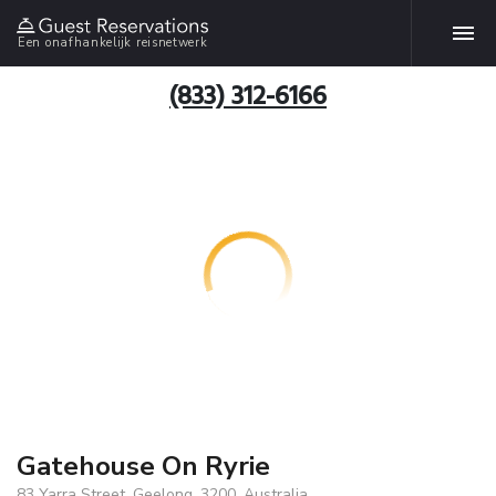
Een onafhankelijk reisnetwerk
(833) 312-6166
Gatehouse On Ryrie
83 Yarra Street, Geelong, 3200, Australia