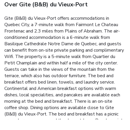
Over Gite (B&B) du Vieux-Port
Gite (B&B) du Vieux-Port offers accommodations in
Quebec City, a 7-minute walk from Fairmont Le Chateau
Frontenac and 2.3 miles from Plains of Abraham. The air-
conditioned accommodation is a 6-minute walk from
Basilique Cathedrale Notre Dame de Quebec, and guests
can benefit from on-site private parking and complimentary
Wifi. The property is a 5-minute walk from Quartier du
Petit Champlain and within half a mile of the city center.
Guests can take in the views of the mountain from the
terrace, which also has outdoor furniture. The bed and
breakfast offers bed linen, towels, and laundry service.
Continental and American breakfast options with warm
dishes, local specialities, and pancakes are available each
morning at the bed and breakfast. There is an on-site
coffee shop. Dining options are available close to Gite
(B&B) du Vieux-Port. The bed and breakfast has a picnic
area where you can spend the day outdoors. Popular points
of interest near the accommodation include Terrasse