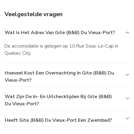
Dufferin, Morrin Centre, and Old Quebec/Vieux Quebec.
Québec City Jean Lesage International Airport is 8.7 miles
Veelgestelde vragen
from the property.
Wat Is Het Adres Van Gite (B&B) Du Vieux-Port?
De accomodatie is gelegen op 10 Rue Sous-Le-Cap in
Quebec City.
Hoeveel Kost Een Overnachting In Gite (B&B) Du
Vieux-Port?
Wat Zijn De In- En Uitchecktijden Bij Gite (B&B)
Du Vieux-Port?
Heeft Gite (B&B) Du Vieux-Port Een Zwembad?