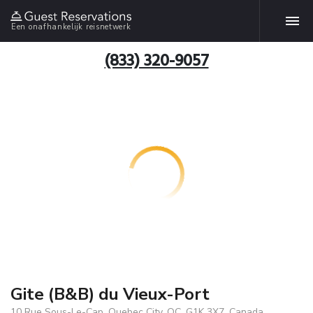
Een onafhankelijk reisnetwerk
(833) 320-9057
Gite (B&B) du Vieux-Port
10 Rue Sous-Le-Cap, Quebec City, QC, G1K 3X7, Canada