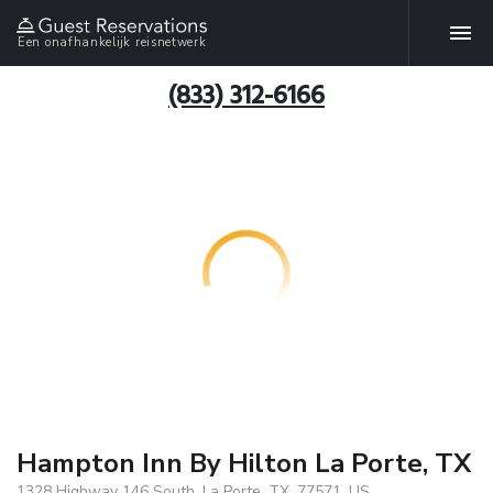
Een onafhankelijk reisnetwerk
(833) 312-6166
Hampton Inn By Hilton La Porte, TX
1328 Highway 146 South, La Porte, TX, 77571, US