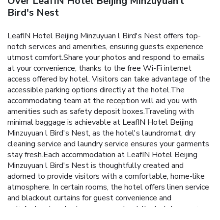
Over LeafIN Hotel Beijing Minzuyuan l
Bird's Nest
LeafIN Hotel Beijing Minzuyuan l Bird's Nest offers top-
notch services and amenities, ensuring guests experience
utmost comfort.Share your photos and respond to emails
at your convenience, thanks to the free Wi-Fi internet
access offered by hotel. Visitors can take advantage of the
accessible parking options directly at the hotel.The
accommodating team at the reception will aid you with
amenities such as safety deposit boxes.Traveling with
minimal baggage is achievable at LeafIN Hotel Beijing
Minzuyuan l Bird's Nest, as the hotel's laundromat, dry
cleaning service and laundry service ensures your garments
stay fresh.Each accommodation at LeafIN Hotel Beijing
Minzuyuan l Bird's Nest is thoughtfully created and
adorned to provide visitors with a comfortable, home-like
atmosphere. In certain rooms, the hotel offers linen service
and blackout curtains for guest convenience and
satisfaction.In select rooms, guests at the hotel can enjoy
top-notch in-room entertainment with television and cable