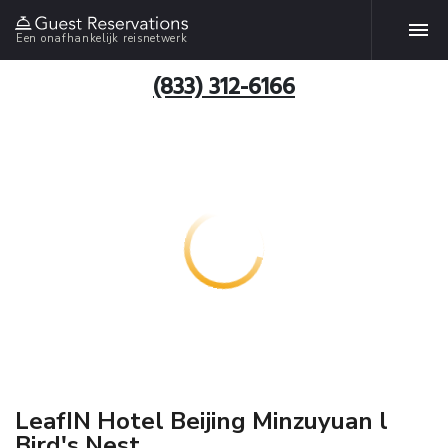
Een onafhankelijk reisnetwerk
(833) 312-6166
LeafIN Hotel Beijing Minzuyuan l
Bird's Nest