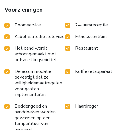
TV available for their convenience. Rest assured, in a few
Voorzieningen
chosen rooms, you will find the convenience of a
refrigerator, bottled water, instant coffee and instant tea
Roomservice
24-uursreceptie
at your disposal.Maintain your cleanliness and comfort using
a hair dryer, toiletries and towels available in select guest
Kabel-/satelliettelevisie
Fitnesscentrum
restrooms. Begin your holiday on a high note. At LeafIN
Hotel Beijing Minzuyuan l Bird's Nest, your mornings are
Het pand wordt
Restaurant
greeted with a delightful, free breakfast. Should you prefer
schoongemaakt met
not to venture out for a meal, the enticing culinary choices
ontsmettingsmiddel
at hotel are always available for your satisfaction. License
Number(s): 911101056835522920
De accommodatie
Koffiezetapparaat
bevestigt dat ze
veiligheidsmaatregelen
voor gasten
implementeren
Beddengoed en
Haardroger
handdoeken worden
gewassen op een
temperatuur van
minimaal