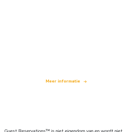
Wij zijn een onafhankelijk reisnetwerk
dat wereldwijd meer dan 100.000 hotels aanbiedt
Meer informatie
Guest Reservations™ is niet eigendom van en wordt niet