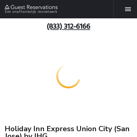
Een onafhankelijk reisnetwerk
(833) 312-6166
Holiday Inn Express Union City (San
Jose) by IHG