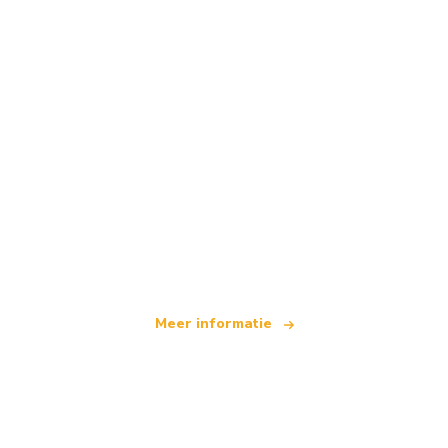
Wij zijn een onafhankelijk reisnetwerk
dat wereldwijd meer dan 100.000 hotels aanbiedt
Meer informatie