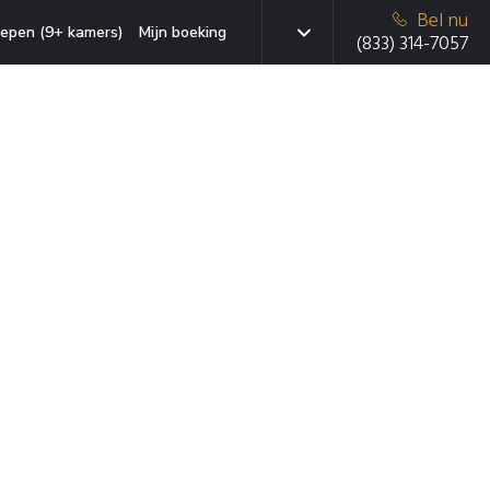
Bel nu
epen (9+ kamers)
Mijn boeking
(833) 314-7057