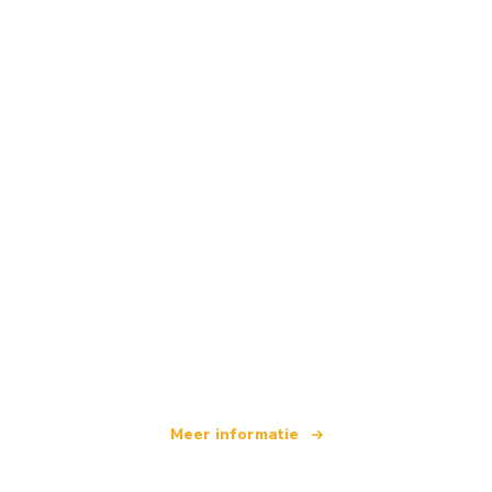
Wij zijn een onafhankelijk reisnetwerk
dat wereldwijd meer dan 100.000 hotels aanbiedt
Meer informatie