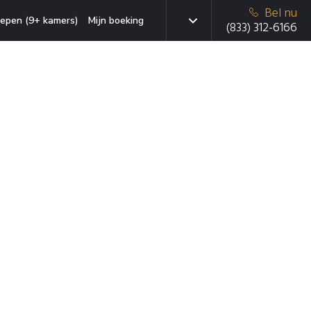
Bel nu
epen (9+ kamers)
Mijn boeking
(833) 312-6166