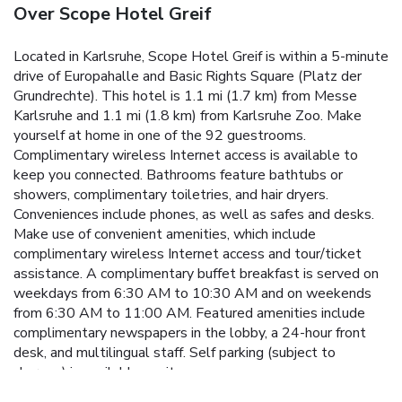
Over Scope Hotel Greif
Located in Karlsruhe, Scope Hotel Greif is within a 5-minute
drive of Europahalle and Basic Rights Square (Platz der
Grundrechte). This hotel is 1.1 mi (1.7 km) from Messe
Karlsruhe and 1.1 mi (1.8 km) from Karlsruhe Zoo. Make
yourself at home in one of the 92 guestrooms.
Complimentary wireless Internet access is available to
keep you connected. Bathrooms feature bathtubs or
showers, complimentary toiletries, and hair dryers.
Conveniences include phones, as well as safes and desks.
Make use of convenient amenities, which include
complimentary wireless Internet access and tour/ticket
assistance. A complimentary buffet breakfast is served on
weekdays from 6:30 AM to 10:30 AM and on weekends
from 6:30 AM to 11:00 AM. Featured amenities include
complimentary newspapers in the lobby, a 24-hour front
desk, and multilingual staff. Self parking (subject to
charges) is available onsite.