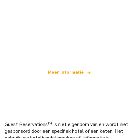
Wij zijn een onafhankelijk reisnetwerk
dat wereldwijd meer dan 100.000 hotels aanbiedt
Meer informatie
Guest Reservations™ is niet eigendom van en wordt niet
gesponsord door een specifiek hotel of een keten. Het