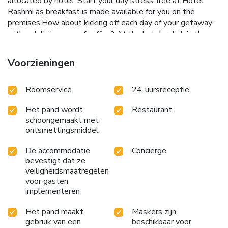
allocated by hotel. Start your day stress-free at Hotel
Rashmi as breakfast is made available for you on the
premises.How about kicking off each day of your getaway
with a delicious cup of coffee? At the hotel, relish in the
invigorating taste of a freshly brewed, excellent coffee.
Various excellent meal offerings at hotel ensure that
Voorzieningen
enticing and easily accessible options are constantly
available.Visitors with specific dietary preferences can
Roomservice
24-uursreceptie
savor a variety of culinary styles at Hotel Rashmi, featuring
kosher choices to accommodate their needs.
Het pand wordt
Restaurant
schoongemaakt met
ontsmettingsmiddel
De accommodatie
Conciërge
bevestigt dat ze
veiligheidsmaatregelen
voor gasten
implementeren
Het pand maakt
Maskers zijn
gebruik van een
beschikbaar voor