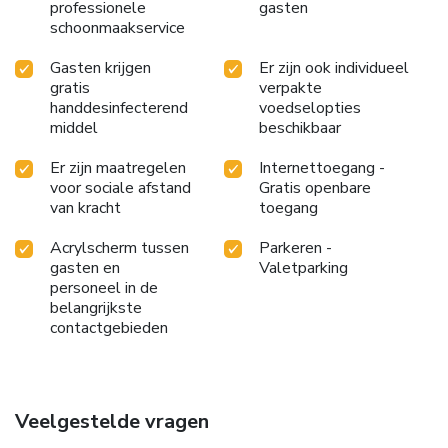
professionele
gasten
schoonmaakservice
Gasten krijgen
Er zijn ook individueel
gratis
verpakte
handdesinfecterend
voedselopties
middel
beschikbaar
Er zijn maatregelen
Internettoegang -
voor sociale afstand
Gratis openbare
van kracht
toegang
Acrylscherm tussen
Parkeren -
gasten en
Valetparking
personeel in de
belangrijkste
contactgebieden
Veelgestelde vragen