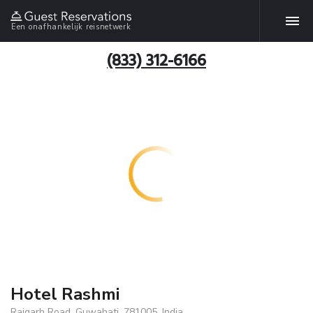
Een onafhankelijk reisnetwerk
(833) 312-6166
Hotel Rashmi
Rajgarh Road, Guwahati, 781005, India