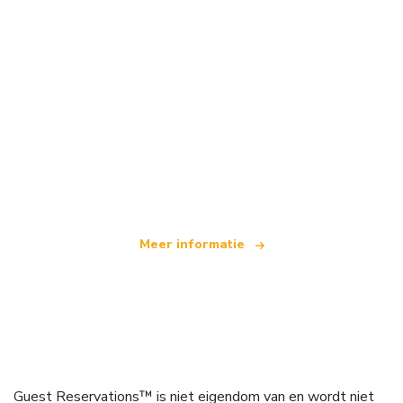
Wij zijn een onafhankelijk reisnetwerk
dat wereldwijd meer dan 100.000 hotels aanbiedt
Meer informatie
Guest Reservations™ is niet eigendom van en wordt niet