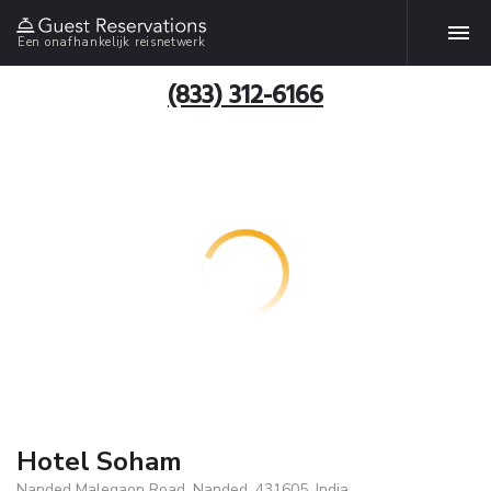
Een onafhankelijk reisnetwerk
(833) 312-6166
Hotel Soham
Nanded Malegaon Road, Nanded, 431605, India