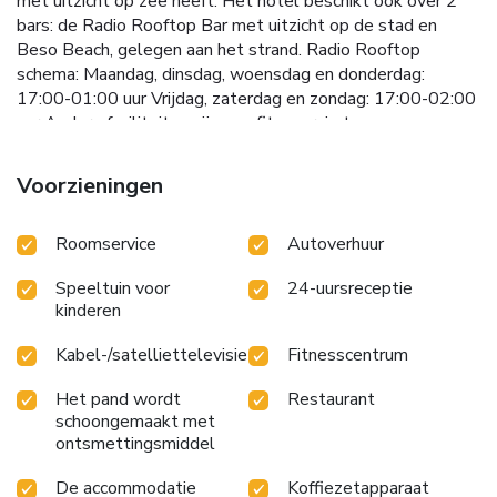
met uitzicht op zee heeft. Het hotel beschikt ook over 2
bars: de Radio Rooftop Bar met uitzicht op de stad en
Beso Beach, gelegen aan het strand. Radio Rooftop
schema: Maandag, dinsdag, woensdag en donderdag:
17:00-01:00 uur Vrijdag, zaterdag en zondag: 17:00-02:00
uur Andere faciliteiten zijn een fitnessruimte en een
wellnesscentrum. De Kids Club is alleen geopend in het
hoogseizoen (juli en augustus), van woensdag tot en met
Voorzieningen
zondag van 10:00 tot 18:00 uur, en is twee dagen per
week gesloten: op maandag en dinsdag. Huisdieren zijn
Roomservice
Autoverhuur
welkom en kunnen gebruikmaken van de faciliteiten op de
kamer. Bussen naar het centrum van Sitges stoppen op een
Speeltuin voor
24-uursreceptie
steenworp afstand van het Terramar. U kunt het centrum
kinderen
van Barcelona in 40 minuten bereiken met de auto of trein.
De luchthaven van Barcelona ligt op 24 km afstand. Er is
Kabel-/satelliettelevisie
Fitnesscentrum
privéparkeergelegenheid beschikbaar tegen betaling.
Het pand wordt
Restaurant
schoongemaakt met
ontsmettingsmiddel
De accommodatie
Koffiezetapparaat