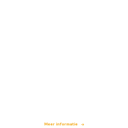
Wij zijn een onafhankelijk reisnetwerk
dat wereldwijd meer dan 100.000 hotels aanbiedt
Meer informatie