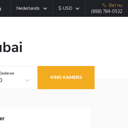
Bel nu
Nederlands
$ USD
g
(888) 784-0532
ubai
Kinderen
VIND KAMERS
0
er