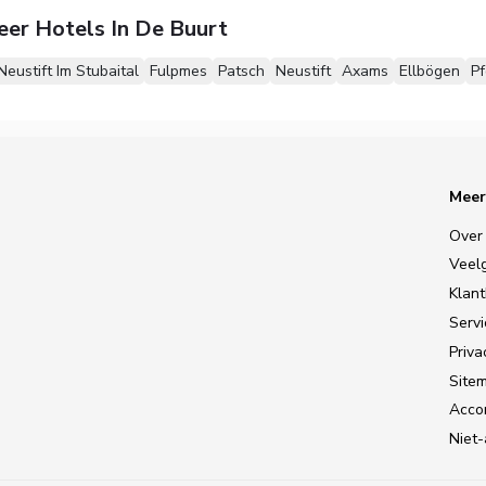
eer Hotels In De Buurt
Neustift Im Stubaital
Fulpmes
Patsch
Neustift
Axams
Ellbögen
Pf
Meer
Over
Veel
Klan
Serv
Priva
Site
Accom
Niet