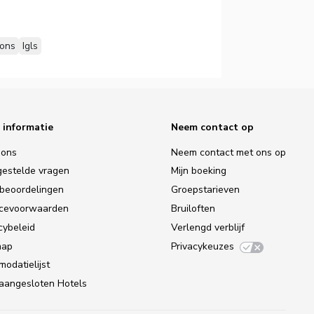
ons
Igls
 informatie
Neem contact op
 ons
Neem contact met ons op
gestelde vragen
Mijn boeking
tbeoordelingen
Groepstarieven
icevoorwaarden
Bruiloften
cybeleid
Verlengd verblijf
map
Privacykeuzes
odatielijst
-aangesloten Hotels