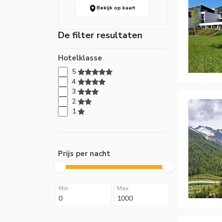
Bekijk op kaart
De filter resultaten
Hotelklasse
5
4
3
2
1
Prijs per nacht
Min
Max