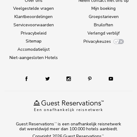
Over ons
Neem contact met ons op
Veelgestelde vragen
Mijn boeking
Klantbeoordelingen
Groepstarieven
Servicevoorwaarden
Bruiloften
Privacybeleid
Verlengd verblijf
Sitemap
Privacykeuzes
Accomodatielijst
Niet-aangesloten Hotels
Een onafhankelijk reisnetwerk
Guest Reservations
is een onafhankelijk reisnetwerk
TM
dat wereldwijd meer dan 100.000 hotels aanbiedt.
Copyright 2026
Guest Reservations
.
TM