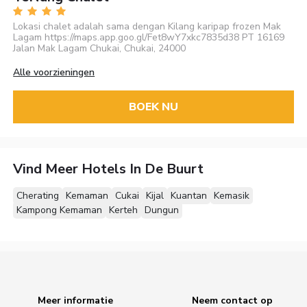
Lokasi chalet adalah sama dengan Kilang karipap frozen Mak
Lagam https://maps.app.goo.gl/Fet8wY7xkc7835d38 PT 16169
Jalan Mak Lagam Chukai, Chukai, 24000
Alle voorzieningen
BOEK NU
Vind Meer Hotels In De Buurt
Cherating
Kemaman
Cukai
Kijal
Kuantan
Kemasik
Kampong Kemaman
Kerteh
Dungun
Meer informatie
Neem contact op