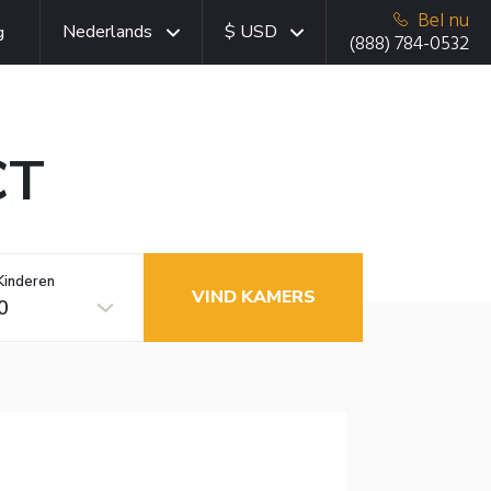
Bel nu
Nederlands
$ USD
g
(888) 784-0532
CT
Kinderen
VIND KAMERS
0