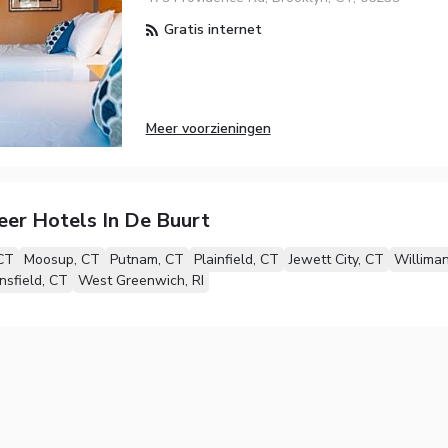
Gratis internet
Meer voorzieningen
eer Hotels In De Buurt
 CT
Moosup, CT
Putnam, CT
Plainfield, CT
Jewett City, CT
Williman
nsfield, CT
West Greenwich, RI