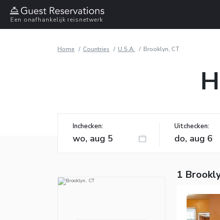
Een onafhankelijk reisnetwerk
Home
Countries
U.S.A.
Brooklyn, CT
H
Inchecken:
Uitchecken:
1 Brookly