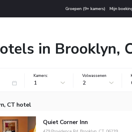
Groepen (9+ kamers)
Mijn boekin
otels in Brooklyn, 
Kamers:
Volwassenen
1
2
n, CT hotel
Quiet Corner Inn
479 Providence Rd, Brooklyn, CT, 06239