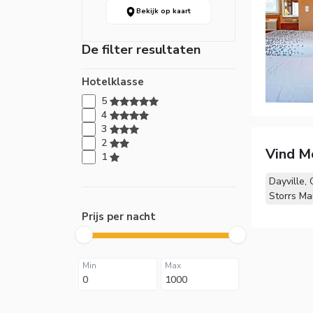
Bekijk op kaart
De filter resultaten
Hotelklasse
5
4
3
2
Vind M
1
Dayville,
Storrs Ma
Prijs per nacht
Min
Max