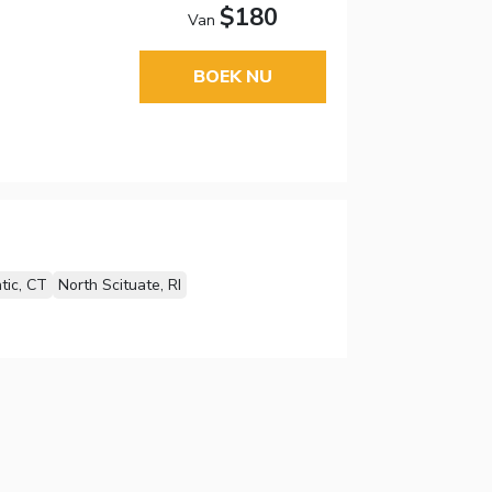
$180
Van
BOEK NU
tic, CT
North Scituate, RI