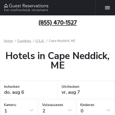
Een onafhankelijk reisnetwerk
(855) 470-1527
Home
Countries
U.S.A.
Cape Neddick, ME
Hotels in Cape Neddick,
ME
Inchecken:
Uitchecken:
Kamers:
Volwassenen
Kinderen
1
2
0